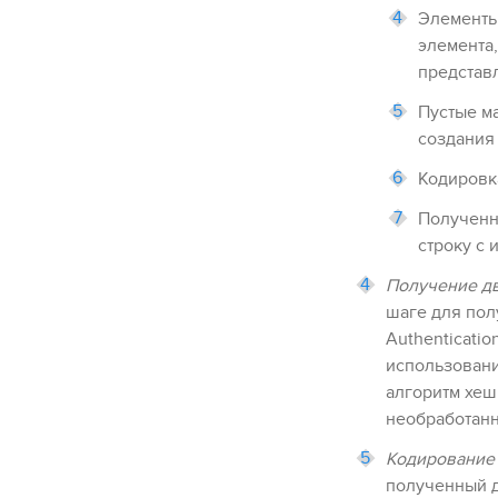
Элементы
элемента,
представл
Пустые м
создания
Кодировка
Полученн
строку с 
Получение дв
шаге для пол
Authenticati
использовани
алгоритм хеш
необработан
Кодирование 
полученный д