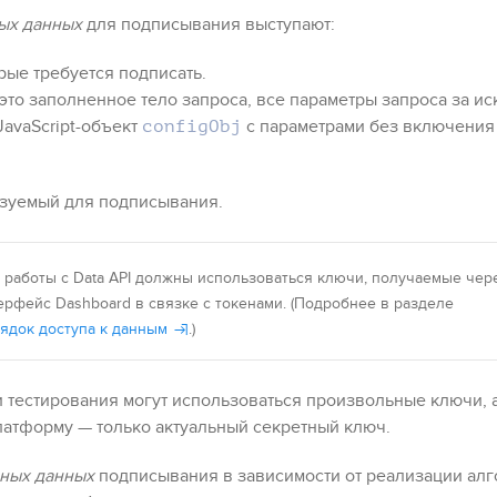
ных данных
для подписывания выступают:
орые требуется подписать.
 это заполненное тело запроса, все параметры запроса за 
JavaScript-объект
с параметрами без включения
configObj
ьзуемый для подписывания.
 работы с
Data API
должны использоваться ключи, получаемые чер
ерфейс
Dashboard
в связке с токенами. (Подробнее в разделе
ядок доступа к данным
.)
и тестирования могут использоваться произвольные ключи, 
латформу — только актуальный секретный ключ.
дных данных
подписывания в зависимости от реализации алг