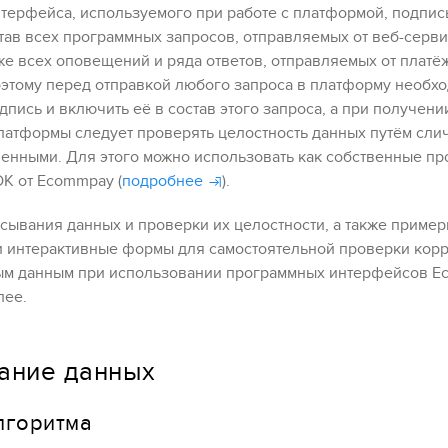
терфейса, используемого при работе с платформой, подпис
ав всех программных запросов, отправляемых от веб-серви
же всех оповещений и ряда ответов, отправляемых от плат
оэтому перед отправкой любого запроса в платформу необх
пись и включить её в состав этого запроса, а при получени
латформы следует проверять целостность данных путём сли
ченными.
Для этого можно использовать как собственные п
DK от
Ecommpay
(
подробнее
).
сывания данных и проверки их целостности, а также приме
и интерактивные формы для самостоятельной проверки корр
ым данным при использовании программных интерфейсов
E
лее.
ание данных
лгоритма