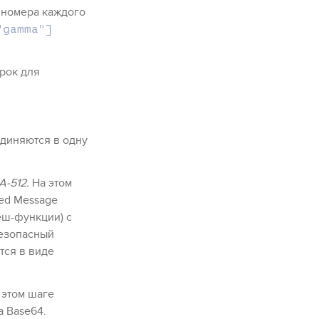
 номера каждого
"gamma"]
рок для
диняются в одну
-512.
На этом
ed Message
еш-функции) с
безопасный
тся в виде
а этом шаге
 Base64.