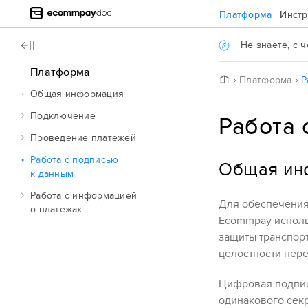
Jump to main content
Платформа
Инст
.
Не знаете, с ч
Платформа
H
Платформа
Р
o
Общая информация
m
e
Подключение
Работа 
Проведение платежей
Работа с подписью
Общая ин
к данным
Работа с информацией
Для обеспечения
о платежах
Ecommpay
исполь
защиты транспорт
целостности пер
Цифровая подпис
одинакового секр