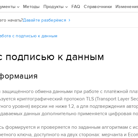
рументы
Методы
Продукты
FAQ
Справочники
Изменени
его начать?
Давайте разберёмся
абота с подписью к данным
с подписью к данным
формация
 защищённого обмена данными при работе с платёжной пл
зуется криптографический протокол TLS (Transport Layer Sec
ного уровня) версии не ниже 1.2, а для подтверждения авто
едаваемых данных дополнительно применяется цифровая по
ь формируется и проверяется по заданным алгоритмам с и
етного ключа, доступного на двух сторонах: мерчанта и
Eco