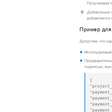
Получаемая п
Добавление 
добавляется
Пример для
Допустим, что на
Используемый
Предваритель
подписью, выгл
{

"project_
"payment_
"payment_
"payment_
"payment_