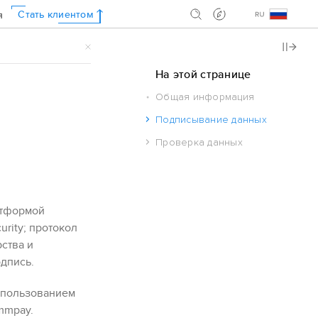
Стать клиентом
я
.
На этой странице
Общая информация
Подписывание данных
Проверка данных
атформой
urity; протокол
рства и
дпись.
спользованием
mmpay
.