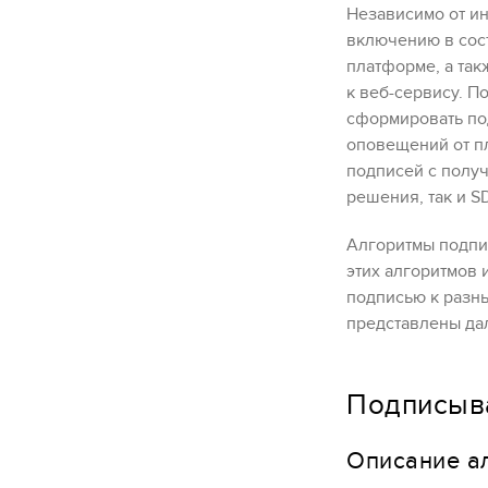
Независимо от ин
включению в сост
платформе, а так
к веб-сервису. П
сформировать под
оповещений от п
подписей с полу
решения, так и S
Алгоритмы подпи
этих алгоритмов 
подписью к разн
представлены да
Подписыв
Описание а