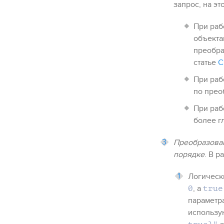
запрос, на э
При раб
объекта
преобра
статье
С
При раб
по прео
При раб
более г
Преобразован
порядке
. В 
Логическ
, а
0
true
параметр
использу