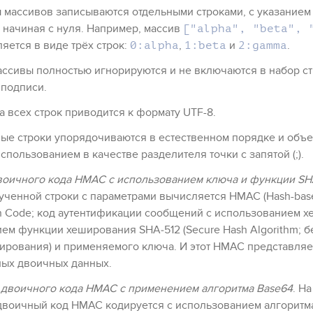
 массивов записываются отдельными строками, с указанием
 начиная с нуля. Например, массив
["alpha", "beta", 
яется в виде трёх строк:
,
и
.
0:alpha
1:beta
2:gamma
ассивы полностью игнорируются и не включаются в набор ст
 подписи.
 всех строк приводится к формату UTF-8.
ые строки упорядочиваются в естественном порядке и объе
использованием в качестве разделителя точки с запятой (;).
оичного кода HMAC с использованием ключа и функции SHA
ученной строки с параметрами вычисляется HMAC (Hash-bas
on Code; код аутентификации сообщений с использованием х
ем функции хеширования SHA‑512 (Secure Hash Algorithm; 
ирования) и применяемого ключа. И этот HMAC представляе
ных двоичных данных.
двоичного кода HMAC с применением алгоритма Base64
. Н
воичный код HMAC кодируется с использованием алгоритма