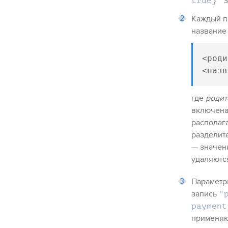
з
true}"
Каждый п
название 
<роди
<назв
где
родит
включена
располага
разделите
— значен
удаляютс
Параметры
запись
"
payment
применяю