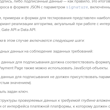
одпись
, либо
подписанные данные
— как правило, это итого
апроса в формате JSON с параметром
, включённы
signature
и, примерах и формах для тестирования представлен наибо
риант реализации алгоритма, актуальный при работе с инт
,
Gate API
и
Data API
.
ма
в этом случае
включаются следующие шаги
:
одных данных
на соблюдение заданных требований:
а данных для подписывания должна соответствовать формат
Payment Page
также можно использовать JavaScript-объекты.
е данных для подписывания не должен присутствовать пара
устым значением).
ыть задан ключ.
труктуры проверяемых данных к требуемой глубине вложен
и от интерфейса платёжной платформы, к которому должен 