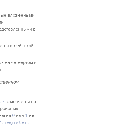
нные вложенными
ли
редставленными в
ется и действий
х на четвёртом и
.
ственном
заменяется на
se
строковых
ены на
или
не
0
1
",register: