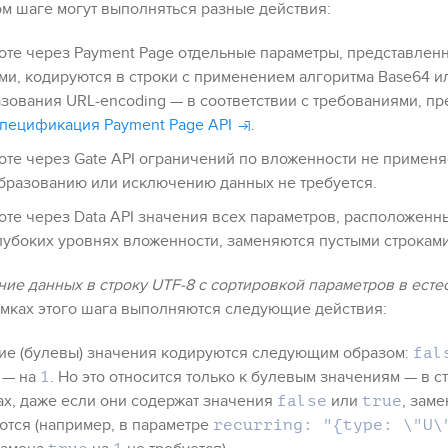
том шаге могут выполняться разные действия:
оте через
Payment Page
отдельные параметры, представле
ми, кодируются в строки с применением алгоритма Base64 и
зования URL-encoding — в соответствии с требованиями, п
пецификация Payment Page API
.
оте через
Gate API
ограничений по вложенности не применя
бразованию или исключению данных не требуется.
оте через
Data API
значения всех параметров, расположенны
лубоких уровнях вложенности, заменяются пустыми строками
ие данных в строку UTF-8 с сортировкой параметров в есте
рамках этого шага выполняются следующие действия:
ие (булевы) значения кодируются следующим образом:
fal
— на
. Но это относится только к булевым значениям — в 
1
ах, даже если они содержат значения
или
, зам
false
true
ются
(например, в параметре
recurring: "{type: \"U\