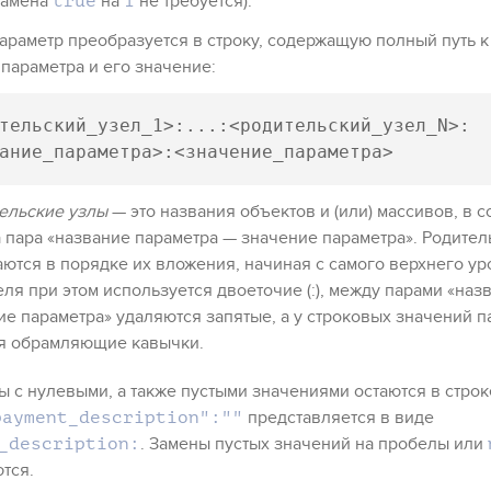
амена
на
не требуется)
.
true
1
араметр преобразуется в строку, содержащую полный путь к
параметра и его значение:
тельский_узел_1>:...:<родительский_узел_N>:
ание_параметра>:<значение_параметра>
ельские узлы
— это названия объектов и (или) массивов, в с
 пара «название параметра — значение параметра». Родител
ются в порядке их вложения, начиная с самого верхнего ур
ля при этом используется двоеточие (:), между парами «наз
ие параметра» удаляются запятые, а у строковых значений 
я обрамляющие кавычки.
 с нулевыми, а также пустыми значениями остаются в строк
представляется в виде
payment_description":""
. Замены пустых значений на пробелы или
_description:
тся.