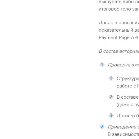
выступать либо
п
итоговое тело з
Далее в описани
показательный ва
Payment Page
API
В состав алгорит
Проверка вх
Структур
работе с
В состав
(даже с п
Должен б
Приведение с
В зависимост