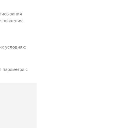
дписывания
о значения.
х условиях:
я параметра с