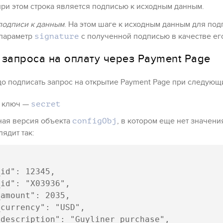
ри этом строка является подписью к исходным данным.
подписи к данным
. На этом шаге к исходным данным для по
 параметр
с полученной подписью в качестве ег
signature
 запроса на оплату через
Payment Page
до подписать запрос на открытие
Payment Page
при следующи
 ключ —
secret
ная версия объекта
, в котором еще нет значени
configObj
ядит так:
id": 12345, 

id": "X03936", 

amount": 2035, 

currency": "USD",

description": "Guyliner purchase",
