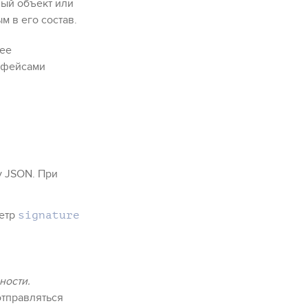
вый объект или
м в его состав.
лее
ерфейсами
у JSON. При
метр
signature
ности.
отправляться