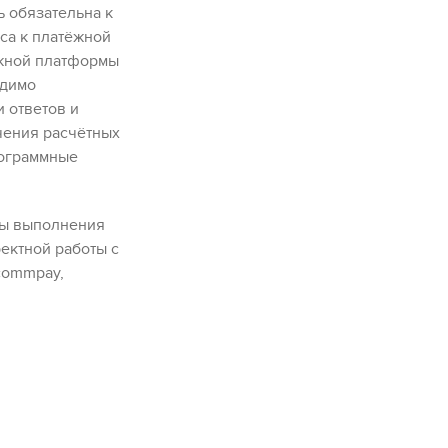
ь обязательна к
са к платёжной
ёжной платформы
одимо
и ответов и
чения расчётных
рограммные
ры выполнения
ектной работы с
commpay
,