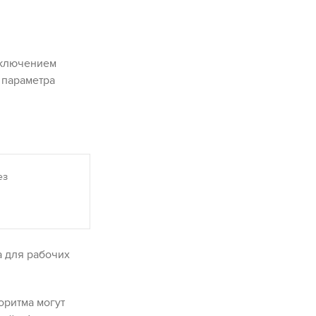
исключением
 параметра
ез
а для рабочих
оритма могут