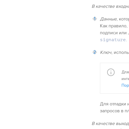
В качестве вход
Данные
, кот
Как правило,
подписи или 
.
signature
Ключ
, испол
Для
инт
Пор
Для отладки 
запросов в п
В качестве выхо