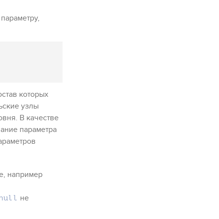
 параметру,
остав которых
ьские узлы
овня. В качестве
вание параметра
параметров
е, например
не
null