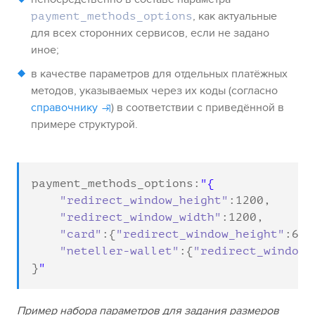
, как актуальные
payment_methods_options
для всех сторонних сервисов, если не задано
иное;
в качестве параметров для отдельных платёжных
методов, указываемых через их коды (согласно
справочнику
) в соответствии с приведённой в
примере структурой.
payment_methods_options:
"redirect_window_height"
:
1200
,

"redirect_window_width"
:
1200
,

"card"
:{
"redirect_window_height"
:
600
"neteller-wallet"
:{
"redirect_window_
}
"
Пример набора параметров для задания размеров