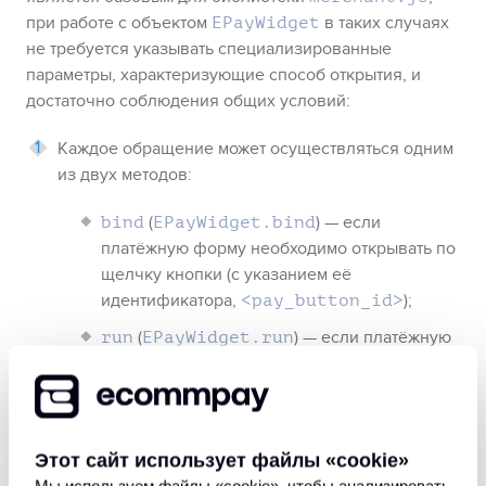
при работе с объектом
в таких случаях
EPayWidget
не требуется указывать специализированные
параметры, характеризующие способ открытия, и
достаточно соблюдения общих условий:
Каждое обращение может осуществляться одним
из двух методов:
(
) — если
bind
EPayWidget.bind
платёжную форму необходимо открывать по
щелчку кнопки (с указанием её
идентификатора,
);
<pay_button_id>
(
) — если платёжную
run
EPayWidget.run
форму необходимо открывать по какому-
либо другому событию в пользовательском
интерфейсе.
Этот сайт использует файлы «сookie»
В каждом обращении должен указываться