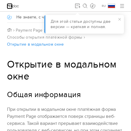
Jump to main content
.
Не знаете, с чего начать?
Давайте разберёмся
.
Для этой статьи доступны две
версии — краткая и полная.
H
Payment Page
Управление формой
o
Способы открытия платёжной формы
m
Открытие в модальном окне
e
Открытие в модальном
окне
Общая информация
При открытии в модальном окне платёжная форма
Payment Page
отображается поверх страницы веб-
сервиса.
Такой вариант прерывает взаимодействие
пользователя с веб-сервисом, но при этом сохраняет