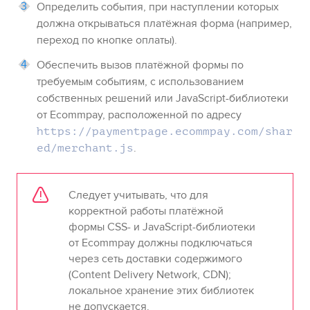
Определить события, при наступлении которых
должна открываться платёжная форма
(например,
переход по кнопке оплаты)
.
Обеспечить вызов платёжной формы по
требуемым событиям
, с использованием
собственных решений или JavaScript-библиотеки
от
Ecommpay
, расположенной по адресу
https://paymentpage.ecommpay.com
/shar
.
ed/merchant.js
Следует учитывать, что для
корректной работы платёжной
формы CSS- и JavaScript-библиотеки
от
Ecommpay
должны подключаться
через сеть доставки содержимого
(Content Delivery Network, CDN);
локальное хранение этих библиотек
не допускается.