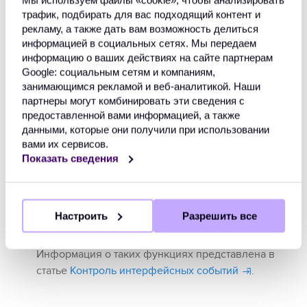
Мы используем файлы «сookie», чтобы анализировать
JavaScript-объект
с параметрами
configObj
трафик, подбирать для вас подходящий контент и
вызова платёжной формы и с подписью к ним
.
рекламу, а также дать вам возможность делиться
Информация о применяемых параметрах и их
информацией в социальных сетях. Мы передаем
подписывании представлена в отдельных статьях:
информацию о ваших действиях на сайте партнерам
Спецификация Payment Page API
и
Google: социальным сетям и компаниям,
Работа с подписью к данным
.
занимающимся рекламой и веб-аналитикой. Наши
партнеры могут комбинировать эти сведения с
При необходимости в любом обращении может
предоставленной вами информацией, а также
данными, которые они получили при использовании
также указываться HTTP-метод отправки запроса
вами их сервисов.
(
)
— POST или GET
. Если он не
method
Показать сведения
указывается, по умолчанию применяется метод
GET.
Дополнительно в любом обращении могут
Настроить
Разрешить все
указываться функции-обработчики для сбора
информации о действиях пользователя
.
Информация о таких функциях представлена в
статье
Контроль интерфейсных событий
.