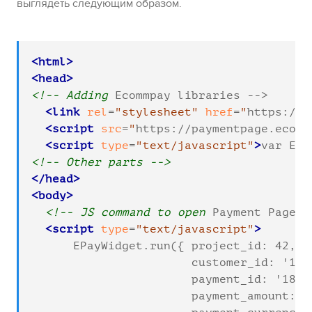
выглядеть следующим образом.
<html>
<head>
<!-- Adding 
Ecommpay
 libraries -->

<link
rel
=
"stylesheet"
href
=
"
https://p
<script
src
=
"
https://paymentpage.ecomm
<script
type
=
"text/javascript"
>
var EP_
<!-- Other parts -->
</head>
<body>
<!-- JS command to open 
Payment Page
 -
<script
type
=
"text/javascript"
>
      EPayWidget.run({ project_id: 42,

                       customer_id: '1700
                       payment_id: '18641
                       payment_amount: 88