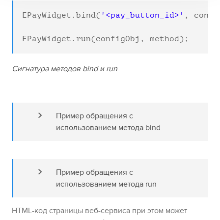
EPayWidget.bind(
'<pay_button_id>'
, confi
EPayWidget.run(configObj, method);
Сигнатура методов bind и run
Пример обращения с 
использованием метода bind
Пример обращения с 
использованием метода run
HTML-код страницы веб-сервиса при этом может