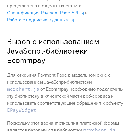
представлена в отдельных статьях:
Спецификация Payment Page API
и
Работа с подписью к данным
.
Вызов с использованием
JavaScript-библиотеки
Ecommpay
Для открытия
Payment Page
в модальном окне с
использованием JavaScript-библиотеки
от
Ecommpay
необходимо подключить
merchant.js
эту библиотеку в клиентской части веб-сервиса и
использовать соответствующие обращения к объекту
.
EPayWidget
Поскольку этот вариант открытия платёжной формы
является базовым для библиотеки
,
merchant.js