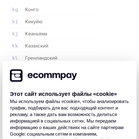
Конго
kg
Кикуйю
ki
Кваньяма
kj
Казахский
kk
Гренландский
kl
Кхмерский
km
Каннада
kn
Этот сайт использует файлы «сookie»
Корейский
ko
Мы используем файлы «сookie», чтобы анализировать
Канури
kr
трафик, подбирать для вас подходящий контент и
рекламу, а также дать вам возможность делиться
Кашмирский
ks
информацией в социальных сетях. Мы передаем
информацию о ваших действиях на сайте партнерам
Курдский
ku
Google: социальным сетям и компаниям,