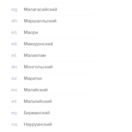
Малагасийский
mg
Маршалльский
mh
Маори
mi
Македонский
mk
Малаялам
ml
Монгольский
mn
Маратхи
mr
Малайский
ms
Мальтийский
mt
Бирманский
my
Науруанский
na