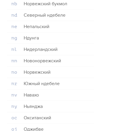
Норвежский букмол
nb
Северный ндебеле
nd
Непальский
ne
Ндунга
ng
Нидерландский
nl
Новонорвежский
nn
Норвежский
no
Южный ндебеле
nr
Навахо
nv
Ньянджа
ny
Окситанский
oc
Оджибве
oj