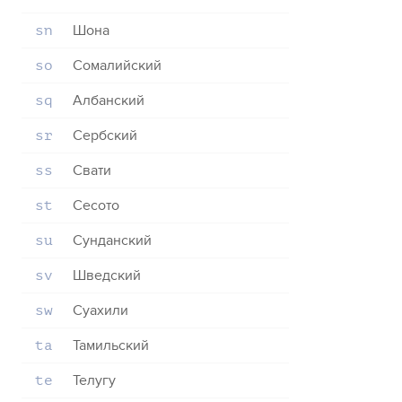
Шона
sn
Сомалийский
so
Албанский
sq
Сербский
sr
Свати
ss
Сесото
st
Сунданский
su
Шведский
sv
Суахили
sw
Тамильский
ta
Телугу
te