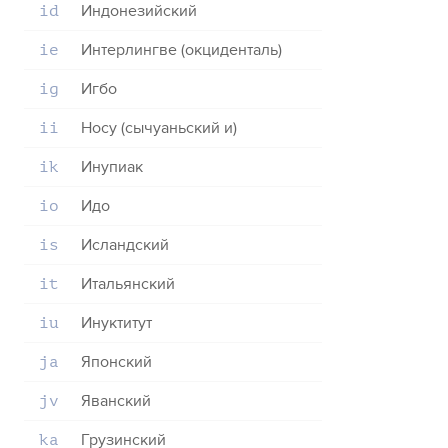
Индонезийский
id
Интерлингве (окциденталь)
ie
Игбо
ig
Носу (сычуаньский и)
ii
Инупиак
ik
Идо
io
Исландский
is
Итальянский
it
Инуктитут
iu
Японский
ja
Яванский
jv
Грузинский
ka