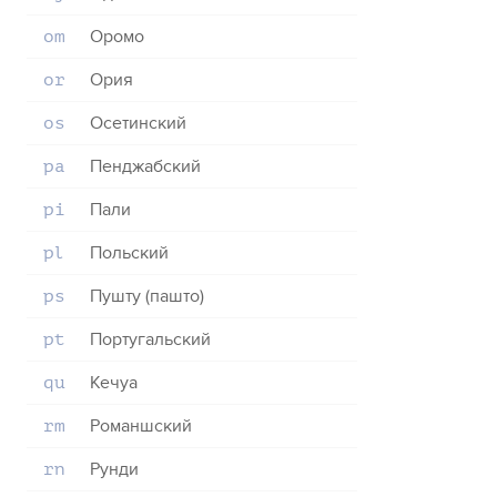
Оромо
om
Ория
or
Осетинский
os
Пенджабский
pa
Пали
pi
Польский
pl
Пушту (пашто)
ps
Португальский
pt
Кечуа
qu
Романшский
rm
Рунди
rn