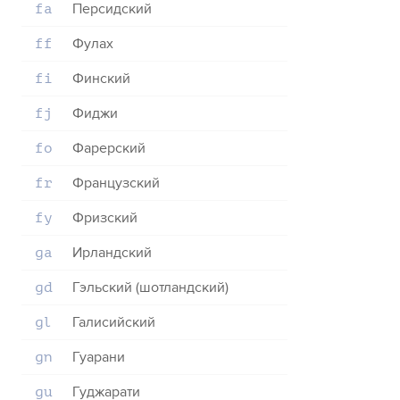
Персидский
fa
Фулах
ff
Финский
fi
Фиджи
fj
Фарерский
fo
Французский
fr
Фризский
fy
Ирландский
ga
Гэльский (шотландский)
gd
Галисийский
gl
Гуарани
gn
Гуджарати
gu