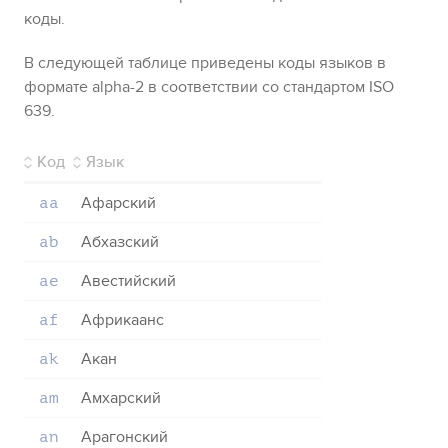
коды.
В следующей таблице приведены коды языков в
формате alpha-2 в соответствии со стандартом ISO
639.
Код
Язык
Афарский
aa
Абхазский
ab
Авестийский
ae
Африкаанс
af
Акан
ak
Амхарский
am
Арагонский
an