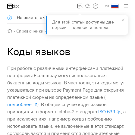
Jump to main content
.
Не знаете, с чего начать?
Давайте разберёмся
.
Для этой статьи доступны две
версии — краткая и полная.
H
Справочники
Коды языков
o
m
e
Коды языков
При работе с различными интерфейсами платёжной
платформы
Ecommpay
могут использоваться
буквенные коды языков. В частности, эти коды могут
указываться при вызове
Payment Page
для открытия
платёжной формы на определённом языке (
подробнее
). В общем случае коды языков
приводятся в формате alpha-2 стандарта
ISO 639
, а
при исключениях, например когда необходимо
использовать языки, не включённые в этот стандарт,
согласовываются и применяются дополнительные