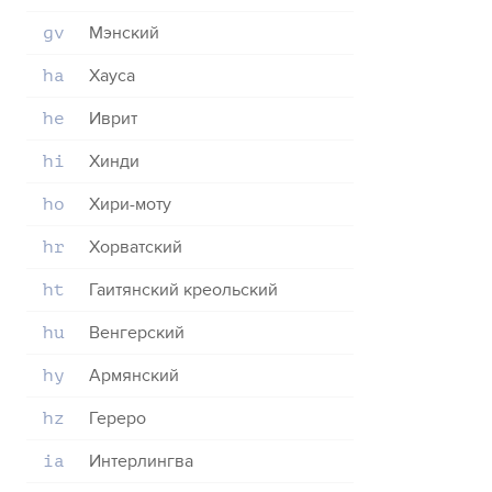
Мэнский
gv
Хауса
ha
Иврит
he
Хинди
hi
Хири-моту
ho
Хорватский
hr
Гаитянский креольский
ht
Венгерский
hu
Армянский
hy
Гереро
hz
Интерлингва
ia