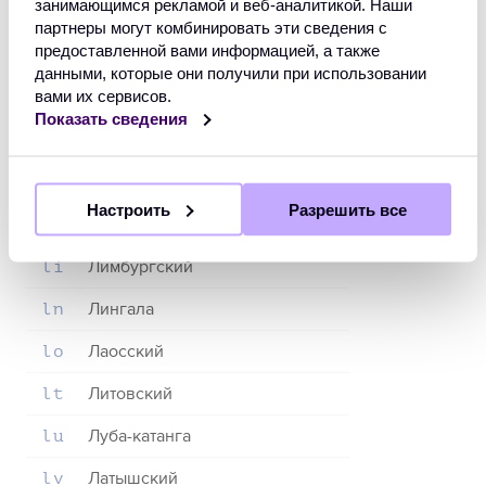
занимающимся рекламой и веб-аналитикой. Наши
Коми
kv
партнеры могут комбинировать эти сведения с
предоставленной вами информацией, а также
Корнский
kw
данными, которые они получили при использовании
вами их сервисов.
Кыргызский (киргизский)
ky
Показать сведения
Латинский
la
Люксембургский
lb
Настроить
Разрешить все
Ганда
lg
Лимбургский
li
Лингала
ln
Лаосский
lo
Литовский
lt
Луба-катанга
lu
Латышский
lv