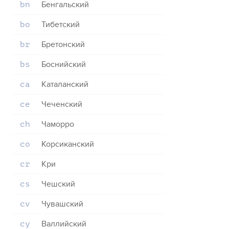
Бенгальский
bn
Тибетский
bo
Бретонский
br
Боснийский
bs
Каталанский
ca
Чеченский
ce
Чаморро
ch
Корсиканский
co
Кри
cr
Чешский
cs
Чувашский
cv
Валлийский
cy