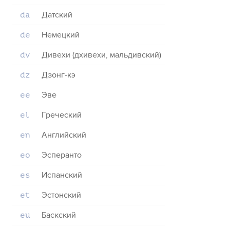
Датский
da
Немецкий
de
Дивехи (дхивехи, мальдивский)
dv
Дзонг-кэ
dz
Эве
ee
Греческий
el
Английский
en
Эсперанто
eo
Испанский
es
Эстонский
et
Баскский
eu