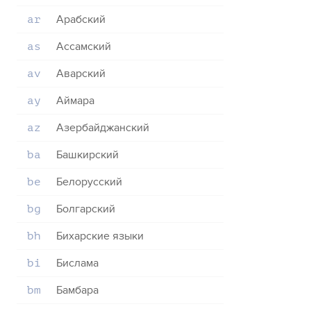
Арабский
ar
Ассамский
as
Аварский
av
Аймара
ay
Азербайджанский
az
Башкирский
ba
Белорусский
be
Болгарский
bg
Бихарские языки
bh
Бислама
bi
Бамбара
bm