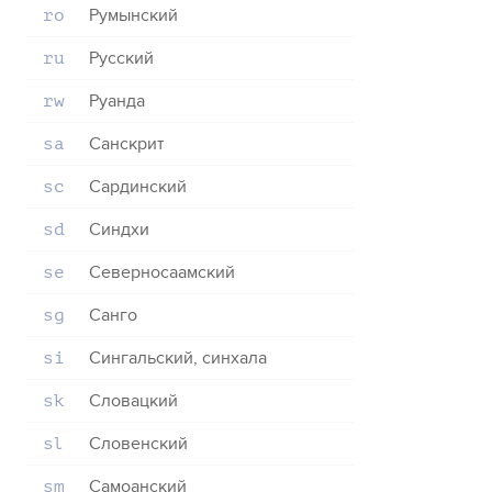
Румынский
ro
Русский
ru
Руанда
rw
Санскрит
sa
Сардинский
sc
Синдхи
sd
Северносаамский
se
Санго
sg
Сингальский, синхала
si
Словацкий
sk
Словенский
sl
Самоанский
sm