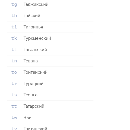
Таджикский
tg
Тайский
th
Тигринья
ti
Туркменский
tk
Тагальский
tl
Тсвана
tn
Тонганский
to
Турецкий
tr
Тсонга
ts
Татарский
tt
Чви
tw
Таитянский
ty