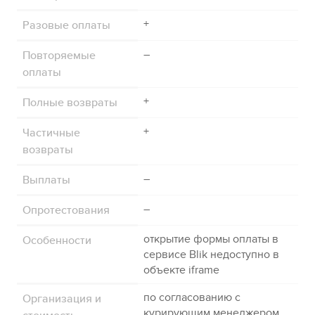
Разовые оплаты
+
Повторяемые
–
оплаты
Полные возвраты
+
Частичные
+
возвраты
Выплаты
–
Опротестования
–
Особенности
открытие формы оплаты в
сервисе
Blik
недоступно в
объекте iframe
Организация и
по согласованию с
курирующим менеджером