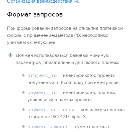
Организация взаимодействия
.
Формат запросов
При формировании запросов на открытие платёжной
формы с применением метода
PIX
необходимо
учитывать следующее:
Должен использоваться базовый минимум
параметров, обязательный для любого платежа:
— идентификатор проекта,
project_id
полученный от
Ecommpay
при интеграции;
— идентификатор платежа,
payment_id
уникальный в рамках проекта;
— код валюты платежа
payment_currency
в формате ISO-4217 alpha-3;
— сумма платежа в
payment_amount