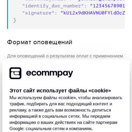
"identify_doc_number"
: 
"12345678901"
,

"signature"
: 
"kUi2x9dKHAVNU0FYldOcZzU
}
Формат оповещений
Для оповещений о результатах оплат с применением
метода
PIX
используется типовой формат
, описание
которого представлено в статье
Работа с оповещениями
.
В следующем примере оповещение свидетельствует
Этот сайт использует файлы «сookie»
о том, что в рамках проекта
была проведена
312
Мы используем файлы «сookie», чтобы анализировать
трафик, подбирать для вас подходящий контент и
оплата в размере
.
100,00 BRL
рекламу, а также дать вам возможность делиться
информацией в социальных сетях. Мы передаем
информацию о ваших действиях на сайте партнерам
Пример данных из оповещения о 
Google: социальным сетям и компаниям,