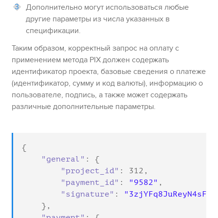
Дополнительно могут использоваться любые
другие параметры из числа указанных в
спецификации.
Таким образом, корректный запрос на оплату с
применением метода
PIX
должен содержать
идентификатор проекта, базовые сведения о платеже
(идентификатор, сумму и код валюты), информацию о
пользователе, подпись, а также может содержать
различные дополнительные параметры.
{

"general"
: {

"project_id"
: 
312
,

"payment_id"
: 
"9582"
,

"signature"
: 
"3zjYFq8JuReyN4sF6x
    },

"payment"
: {
