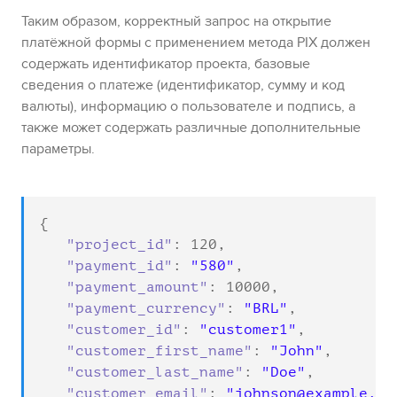
Таким образом, корректный запрос на открытие
платёжной формы с применением метода
PIX
должен
содержать идентификатор проекта, базовые
сведения о платеже (идентификатор, сумму и код
валюты), информацию о пользователе и подпись, а
также может содержать различные дополнительные
параметры.
{

"project_id"
: 
120
,

"payment_id"
: 
"580"
,

"payment_amount"
: 
10000
,

"payment_currency"
: 
"BRL"
,

"customer_id"
: 
"customer1"
,

"customer_first_name"
: 
"John"
,

"customer_last_name"
: 
"Doe"
,

"customer_email"
: 