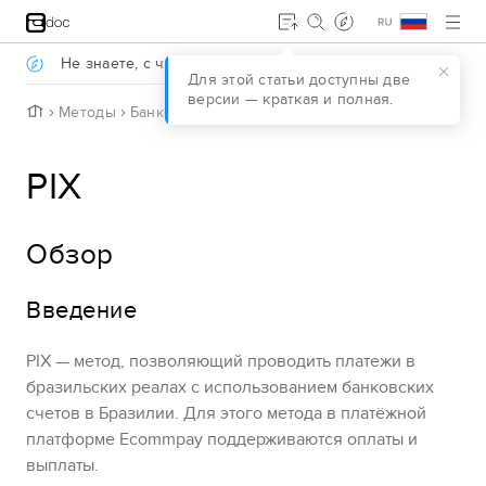
Jump to main content
.
Не знаете, с чего начать?
Давайте разберёмся
.
Для этой статьи доступны две
версии — краткая и полная.
H
Методы
Банковские платежи
PIX
o
m
e
PIX
Обзор
Введение
PIX
— метод, позволяющий проводить платежи в
бразильских реалах с использованием банковских
счетов в Бразилии.
Для этого метода в платёжной
платформе
Ecommpay
поддерживаются оплаты и
выплаты.