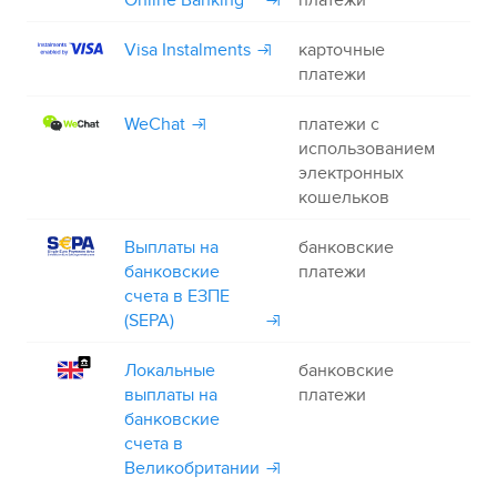
Online Banking
платежи
Visa Instalments
карточные
+
платежи
WeChat
платежи с
+
использованием
электронных
кошельков
Выплаты на
банковские
–
банковские
платежи
счета в ЕЗПЕ
(SEPA)
Локальные
банковские
–
выплаты на
платежи
банковские
счета в
Великобритании