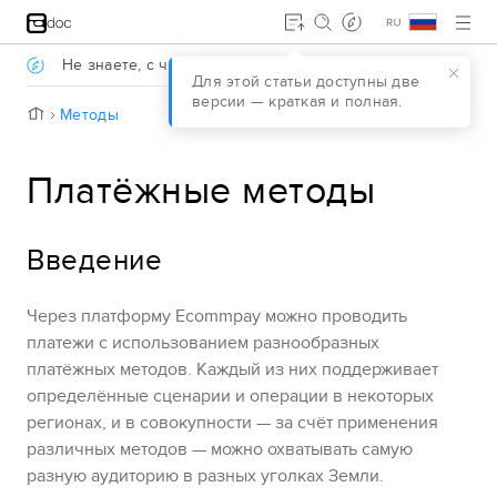
Jump to main content
.
Не знаете, с чего начать?
Давайте разберёмся
.
Для этой статьи доступны две
версии — краткая и полная.
H
Методы
o
m
e
Платёжные методы
Введение
Через платформу
Ecommpay
можно
проводить
платежи с использованием разнообразных
платёжных методов.
Каждый из них поддерживает
определённые сценарии и операции в некоторых
регионах, и в совокупности — за счёт применения
различных методов — можно охватывать самую
разную аудиторию в разных уголках Земли.