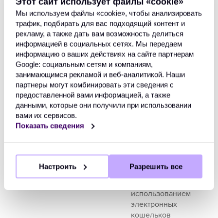
Этот сайт использует файлы «сookie»
кошельков
Мы используем файлы «сookie», чтобы анализировать
трафик, подбирать для вас подходящий контент и
Mexico Online
банковские
+
рекламу, а также дать вам возможность делиться
Banking
платежи
информацией в социальных сетях. Мы передаем
информацию о ваших действиях на сайте партнерам
MoMo Wallet
платежи с
+
Google: социальным сетям и компаниям,
использованием
занимающимся рекламой и веб-аналитикой. Наши
электронных
партнеры могут комбинировать эти сведения с
предоставленной вами информацией, а также
кошельков
данными, которые они получили при использовании
вами их сервисов.
Multibanco
банковские
+
Показать сведения
платежи
MyBank
банковские
+
платежи
Настроить
Разрешить все
Neteller
платежи с
+
использованием
электронных
кошельков