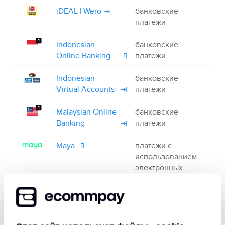
iDEAL | Wero
банковские
+
платежи
Indonesian
банковские
+
Online Banking
платежи
Indonesian
банковские
+
Virtual Accounts
платежи
Malaysian Online
банковские
+
Banking
платежи
Maya
платежи с
+
использованием
электронных
кошельков
MBWay
платежи с
+
использованием
электронных