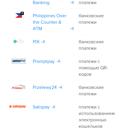
Banking
платежи
Philippines Over
банковские
+
the Counter &
платежи
ATM
PIX
банковские
+
платежи
Promptpay
платежи с
+
помощью QR-
кодов
Przelewy24
банковские
+
платежи
Satispay
платежи с
+
использованием
электронных
кошельков