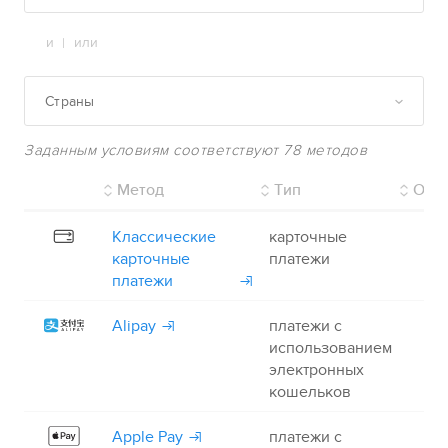
и
или
|
Страны
Заданным условиям cоответствуют 78 методов
Метод
Тип
Опл
Классические
карточные
+
карточные
платежи
платежи
Alipay
платежи с
+
использованием
электронных
кошельков
Apple Pay
платежи с
+