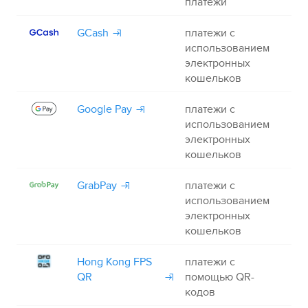
платежи
GCash
платежи с
+
использованием
электронных
кошельков
Google Pay
платежи с
+
использованием
электронных
кошельков
GrabPay
платежи с
+
использованием
электронных
кошельков
Hong Kong FPS
платежи с
+
QR
помощью QR-
кодов